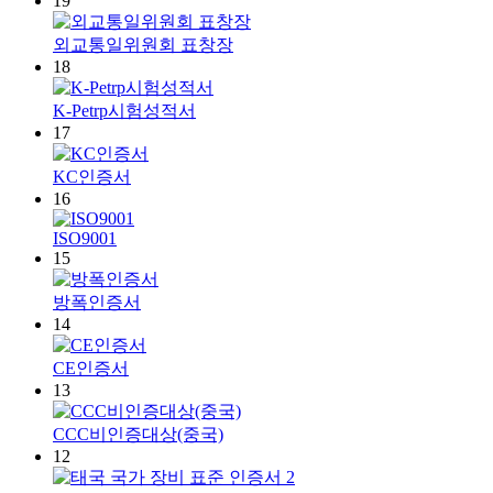
19
외교통일위원회 표창장
18
K-Petrp시험성적서
17
KC인증서
16
ISO9001
15
방폭인증서
14
CE인증서
13
CCC비인증대상(중국)
12