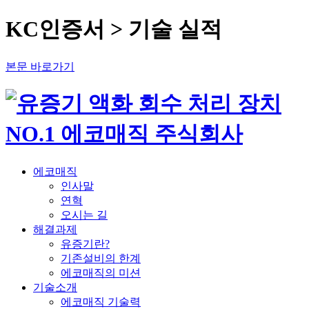
KC인증서 > 기술 실적
본문 바로가기
에코매직
인사말
연혁
오시는 길
해결과제
유증기란?
기존설비의 한계
에코매직의 미션
기술소개
에코매직 기술력